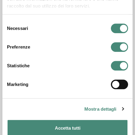
raccolto dal suo utilizzo dei loro servizi.
Selezione
Necessari
del
consenso
Preferenze
Statistiche
Marketing
11/07/2019
Dalla libreria a Instagram: book influencer alla riscossa!
Mostra dettagli
Accetta tutti