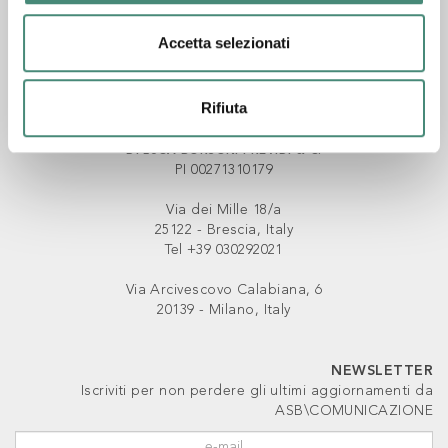
Accetta selezionati
ASB COMUNICAZIONE SRL
PI & CF 03440890980
Rifiuta
ASBORSONI SAS
DI LUCA BORSONI PREVIDI & C.
PI 00271310179
Via dei Mille 18/a
25122 - Brescia, Italy
Tel +39 030292021
Via Arcivescovo Calabiana, 6
20139 - Milano, Italy
NEWSLETTER
Iscriviti per non perdere gli ultimi aggiornamenti da
ASB\COMUNICAZIONE