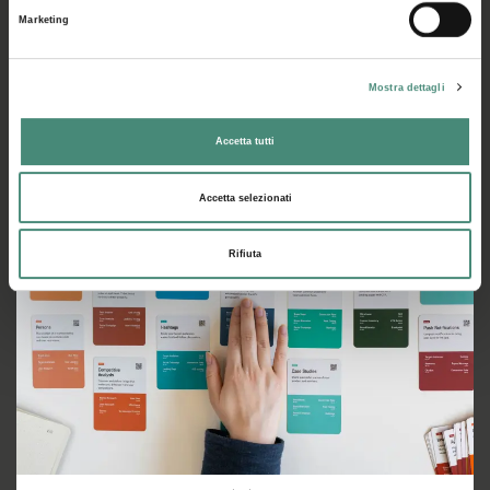
Marketing
07/05/2026
Mostra dettagli
Brand e persone: manuale semiserio per relazioni stabili
Accetta tutti
Andrea Nicolacci
Accetta selezionati
Rifiuta