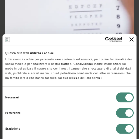
Questo sito web utilizza i cookie
Utilizziamo i cookie per personalizzare contenuti ed annunci, per fornire funzionalità dei
social media e per analizzare il nostro traffico. Condividiamo inoltre informazioni sul
modo in cui utilizza il nostro sito con i nostri partner che si occupano di analisi dei dati
web, pubblicità e social media, i quali potrebbero combinarle con altre informazioni che
07/05/2026
ha fornito loro o che hanno raccolto dal suo utilizzo dei loro servizi.
Inclusione da scaffale
Selezione
Alice Palumbo
Necessari
del
consenso
Preferenze
Statistiche