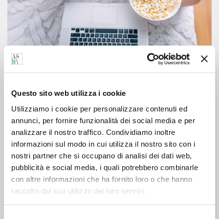
20/06/2025
Ci sono cascato di nuovo…
Questo sito web utilizza i cookie
Utilizziamo i cookie per personalizzare contenuti ed
annunci, per fornire funzionalità dei social media e per
analizzare il nostro traffico. Condividiamo inoltre
informazioni sul modo in cui utilizza il nostro sito con i
nostri partner che si occupano di analisi dei dati web,
pubblicità e social media, i quali potrebbero combinarle
ASB COMUNICAZIONE SRL
con altre informazioni che ha fornito loro o che hanno
PI & CF 03440890980
raccolto dal suo utilizzo dei loro servizi.
ASBORSONI SAS
Selezione
DI LUCA BORSONI PREVIDI & C.