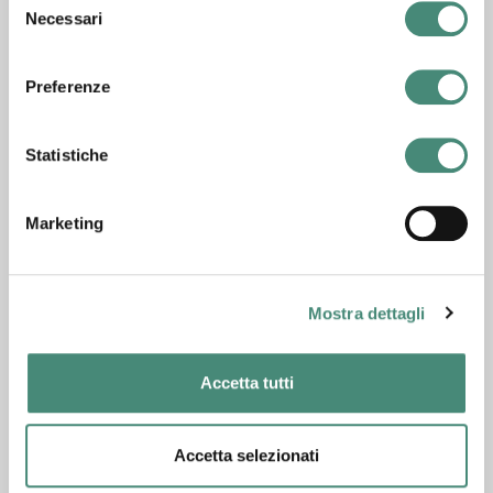
Necessari
PI 00271310179
del
consenso
Via dei Mille 18/a
25122 - Brescia, Italy
Preferenze
Tel +39 030292021
Via Arcivescovo Calabiana, 6
Statistiche
20139 - Milano, Italy
Marketing
NEWSLETTER
Iscriviti per non perdere gli ultimi aggiornamenti da
ASB\COMUNICAZIONE
Mostra dettagli
Dichiaro di aver letto e di accettare l’informativa per il
Accetta tutti
trattamento dei dati ai sensi dell’art. 13 del Regolamento UE
n. 2016/679 ed accetto il trattamento dei dati personali
secondo la
presente informativa
al fine dell’invio di
comunicazioni e materiali professionali in modalità
Accetta selezionati
elettronica e/o cartacea