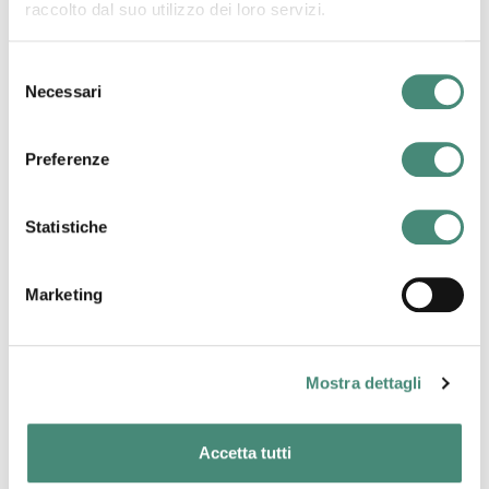
raccolto dal suo utilizzo dei loro servizi.
Selezione
Necessari
del
consenso
Preferenze
Statistiche
Marketing
Mostra dettagli
+ A special one: Ti Racconto l’Italia
A fine aprile è partito il progetto dedicato al nostro
Accetta tutti
Paese:
“Ti Racconto l’Italia”
, atto a valorizzare le
differenze e le particolarità di ogni singola regione e