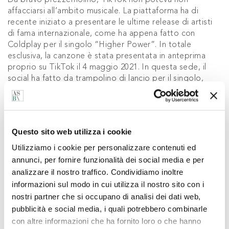
affacciarsi all’ambito musicale. La piattaforma ha di
recente iniziato a presentare le ultime release di artisti
di fama internazionale, come ha appena fatto con
Coldplay per il singolo “Higher Power”. In totale
esclusiva, la canzone è stata presentata in anteprima
proprio su TikTok il 4 maggio 2021. In questa sede, il
social ha fatto da trampolino di lancio per il singolo,
promuovendo il pre-order sulle principali piattaforme
streaming musicali. Una scelta che ad oggi, a una
settimana dal lancio, ha prodotto
oltre 73 mila video
che utilizzano la clip del brano.
Questo sito web utilizza i cookie
Utilizziamo i cookie per personalizzare contenuti ed
annunci, per fornire funzionalità dei social media e per
analizzare il nostro traffico. Condividiamo inoltre
informazioni sul modo in cui utilizza il nostro sito con i
nostri partner che si occupano di analisi dei dati web,
pubblicità e social media, i quali potrebbero combinarle
con altre informazioni che ha fornito loro o che hanno