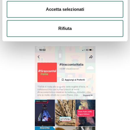
realtà italiana, inizia dalla Campania. #TikTokCampania lo
Accetta selezionati
fa in grande, coinvolgendo ambassador, influencer e altri
personaggi campani per creare video che raccontino il
loro territorio con passione ed entusiasmo. Niente di
Rifiuta
meglio per promuovere le eccellenze italiane: noi non ce
ne perdiamo una, e voi?