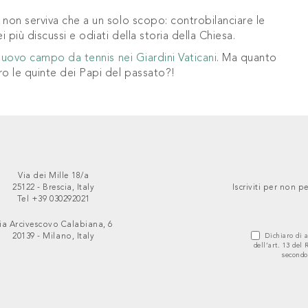
 non serviva che a un solo scopo: controbilanciare le
 più discussi e odiati della storia della Chiesa.
nuovo campo da tennis nei Giardini Vaticani
. Ma quanto
ro le quinte dei Papi del passato?!
Via dei Mille 18/a
25122 - Brescia, Italy
Iscriviti per non
Tel +39 030292021
ia Arcivescovo Calabiana, 6
20139 - Milano, Italy
Dichiaro di a
dell’art. 13 del
secondo