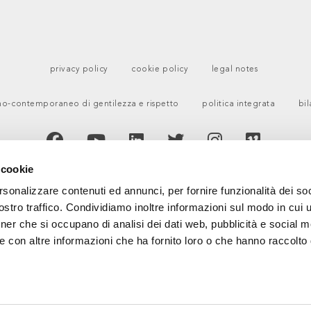
privacy policy
cookie policy
legal notes
o-contemporaneo di gentilezza e rispetto
politica integrata
bil
 cookie
rsonalizzare contenuti ed annunci, per fornire funzionalità dei soc
stro traffico. Condividiamo inoltre informazioni sul modo in cui ut
tner che si occupano di analisi dei dati web, pubblicità e social m
e con altre informazioni che ha fornito loro o che hanno raccolto
ERTIFIED MANAGEMENT SYSTEM
CERTIFIED MANAGEMENT SYSTEM
CERTIFIED MANAGEMENT SYSTEM
ISO 9001
ISO 30415
UNI PDR 125
uality
Diversity & Inclusion
Gender Equity
anagement System
Management System
Management System