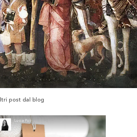
ltri post dal blog
Lucia Poli