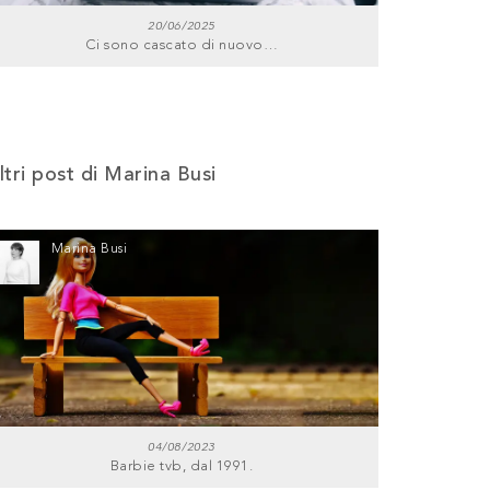
20/06/2025
Ci sono cascato di nuovo…
ltri post di Marina Busi
Marina Busi
04/08/2023
Barbie tvb, dal 1991.