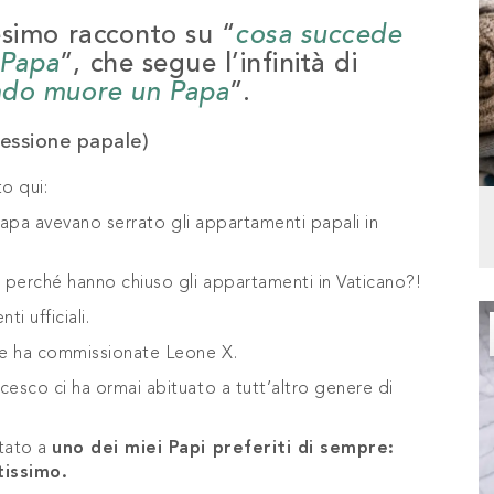
esimo racconto su “
cosa succede
 Papa
”, che segue l’infinità di
ndo muore un Papa
”.
essione papale)
to qui:
l Papa avevano serrato gli appartamenti papali in
 perché hanno chiuso gli appartamenti in Vaticano?!
i ufficiali.
 Le ha commissionate Leone X.
cesco ci ha ormai abituato a tutt’altro genere di
rtato a
uno dei miei Papi preferiti di sempre:
tissimo.