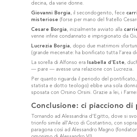
decina, da varie donne.
Giovanni Borgia
, il secondogenito, fece
carr
misteriose
(forse per mano del fratello Cesar
Cesare Borgia
, inizialmente avviato alla
carri
venne infine condannato e imprigionato da Giu
Lucrezia Borgia
, dopo due matrimoni sfortun
(grande mecenate: ha bonificato tutta l’area d
La sorella di Alfonso era
Isabella d’Este
, duc
— pare — avesse una relazione con Lucrezia.
Per quanto riguarda il periodo del pontificato
statista e dotto teologo) ebbe una sola donna 
sposata con Orsino Orsini. Grazie a lei, i Farnes
Conclusione: ci piacciono di 
Tornando ad Alessandria d’Egitto, dove si svol
trionfo simile all’Arco di Costantino, con sopra
paragona così ad Alessandro Magno (fondatore
omonimo di Alessandro VI).