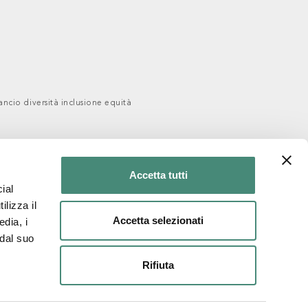
ancio diversità inclusione equità
Accetta tutti
ial
ilizza il
Accetta selezionati
edia, i
 dal suo
Rifiuta