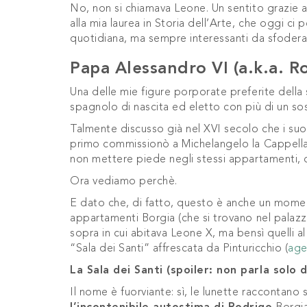
No, non si chiamava Leone. Un sentito grazie al
alla mia laurea in Storia dell’Arte, che oggi ci
quotidiana, ma sempre interessanti da sfodera
Papa Alessandro VI (a.k.a. R
Una delle mie figure porporate preferite della
spagnolo di nascita ed eletto con più di un so
Talmente discusso già nel XVI secolo che i suoi 
primo commissionò a Michelangelo la Cappella S
non mettere piede negli stessi appartamenti, c
Ora vediamo perchè.
E dato che, di fatto, questo è anche un momen
appartamenti Borgia (che si trovano nel palazzo
sopra in cui abitava Leone X, ma bensì quelli al 
“Sala dei Santi” affrescata da Pinturicchio (
age
La Sala dei Santi (spoiler: non parla solo d
Il nome è fuorviante: sì, le lunette raccontano s