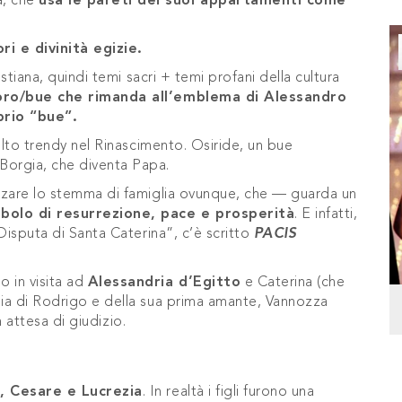
a, che
usa le pareti dei suoi appartamenti come
ri e divinità egizie.
istiana, quindi temi sacri + temi profani della cultura
oro/bue che rimanda all’emblema di Alessandro
prio “bue”.
molto trendy nel Rinascimento. Osiride, un bue
Borgia, che diventa Papa.
azzare lo stemma di famiglia ovunque, che — guarda un
bolo di resurrezione, pace e prosperità
. E infatti,
“Disputa di Santa Caterina”, c’è scritto
PACIS
o in visita ad
Alessandria d’Egitto
e Caterina (che
glia di Rodrigo e della sua prima amante, Vannozza
in attesa di giudizio.
, Cesare e Lucrezia
. In realtà i figli furono una