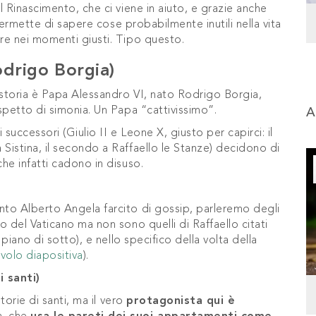
 Rinascimento, che ci viene in aiuto, e grazie anche
 permette di sapere cose probabilmente inutili nella vita
re nei momenti giusti. Tipo questo.
odrigo Borgia)
 storia è Papa Alessandro VI, nato Rodrigo Borgia,
spetto di simonia. Un Papa “cattivissimo”.
A
successori (Giulio II e Leone X, giusto per capirci: il
istina, il secondo a Raffaello le Stanze) decidono di
he infatti cadono in disuso.
to Alberto Angela farcito di gossip, parleremo degli
 del Vaticano ma non sono quelli di Raffaello citati
piano di sotto), e nello specifico della volta della
volo diapositiva
).
i santi)
torie di santi, ma il vero
protagonista qui è