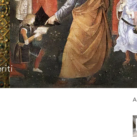
riti
A