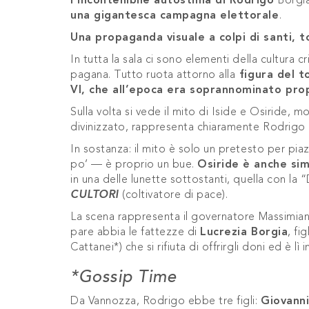
l’incontenibile autostima di Rodrigo
Borgi
una gigantesca campagna elettorale
.
Una propaganda visuale a colpi di santi, to
In tutta la sala ci sono elementi della cultura cr
pagana. Tutto ruota attorno alla
figura del t
VI, che all’epoca era soprannominato pro
Sulla volta si vede il mito di Iside e Osiride, 
divinizzato, rappresenta chiaramente Rodrigo 
In sostanza: il mito è solo un pretesto per pi
po’ — è proprio un bue.
Osiride è anche sim
in una delle lunette sottostanti, quella con la 
CULTORI
(coltivatore di pace).
La scena rappresenta il governatore Massimian
pare abbia le fattezze di
Lucrezia Borgia
, fi
Cattanei*) che si rifiuta di offrirgli doni ed è lì 
*Gossip Time
Da Vannozza, Rodrigo ebbe tre figli:
Giovanni