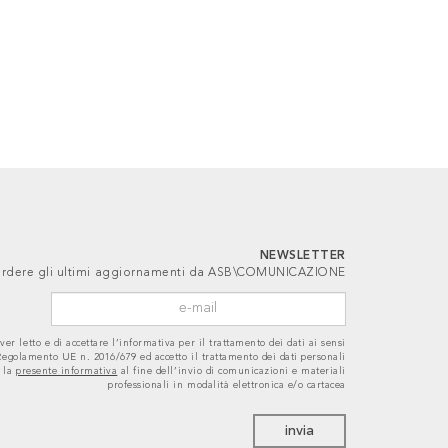
NEWSLETTER
 perdere gli ultimi aggiornamenti da ASB\COMUNICAZIONE
ver letto e di accettare l’informativa per il trattamento dei dati ai sensi
 Regolamento UE n. 2016/679 ed accetto il trattamento dei dati personali
 la
presente informativa
al fine dell’invio di comunicazioni e materiali
professionali in modalità elettronica e/o cartacea
invia