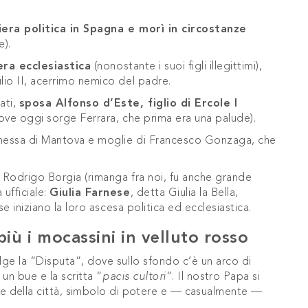
iera politica in Spagna e morì in circostanze
e).
era ecclesiastica
(nonostante i suoi figli illegittimi),
lio II, acerrimo nemico del padre.
ati,
sposa Alfonso d’Este, figlio di Ercole I
ove oggi sorge Ferrara, che prima era una palude).
hessa di Mantova e moglie di Francesco Gonzaga, che
, Rodrigo Borgia (rimanga fra noi, fu anche grande
ufficiale:
Giulia Farnese
, detta Giulia la Bella,
e iniziano la loro ascesa politica ed ecclesiastica.
più i mocassini in velluto rosso
ge la “Disputa”, dove sullo sfondo c’è un arco di
 un bue e la scritta “
pacis cultori
”.
Il nostro Papa si
 della città, simbolo di potere e — casualmente —