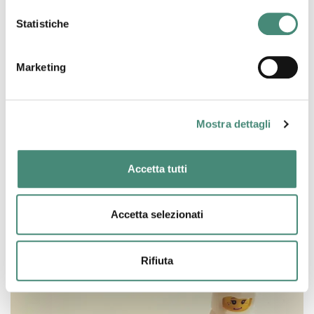
Statistiche
Marketing
Mostra dettagli
Accetta tutti
29/04/2021
Capitale Algoritmico "e così via"
Accetta selezionati
Daniela Ippolito
Rifiuta