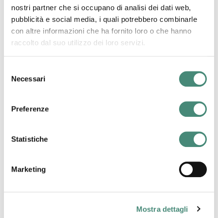
nostri partner che si occupano di analisi dei dati web,
pubblicità e social media, i quali potrebbero combinarle
con altre informazioni che ha fornito loro o che hanno
raccolto dal suo utilizzo dei loro servizi.
Selezione
Necessari
del
consenso
19/12/2014
Preferenze
Advertising e formazione
Statistiche
Marketing
Altri post di Davide Carbonini
Davide Carbonini
Mostra dettagli