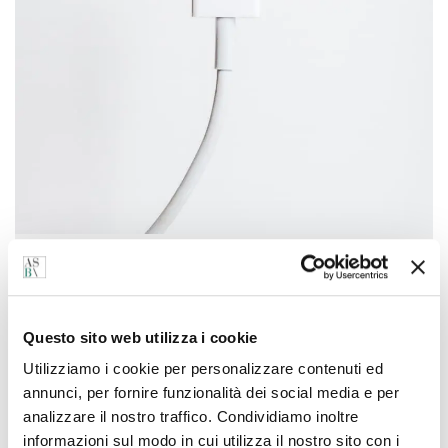
04/12/2014
Servono manager che traghettino le imprese al digitale
Questo sito web utilizza i cookie
Utilizziamo i cookie per personalizzare contenuti ed
Altri post di Davide Carbonini
annunci, per fornire funzionalità dei social media e per
analizzare il nostro traffico. Condividiamo inoltre
informazioni sul modo in cui utilizza il nostro sito con i