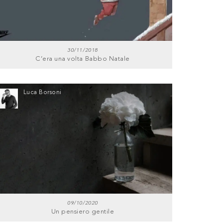
30/11/2018
C’era una volta Babbo Natale
Luca Borsoni
09/10/2020
Un pensiero gentile