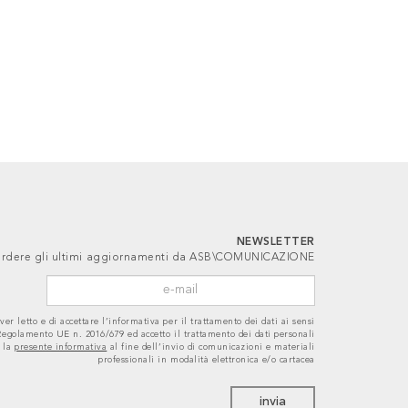
NEWSLETTER
 perdere gli ultimi aggiornamenti da ASB\COMUNICAZIONE
ver letto e di accettare l’informativa per il trattamento dei dati ai sensi
 Regolamento UE n. 2016/679 ed accetto il trattamento dei dati personali
 la
presente informativa
al fine dell’invio di comunicazioni e materiali
professionali in modalità elettronica e/o cartacea
invia