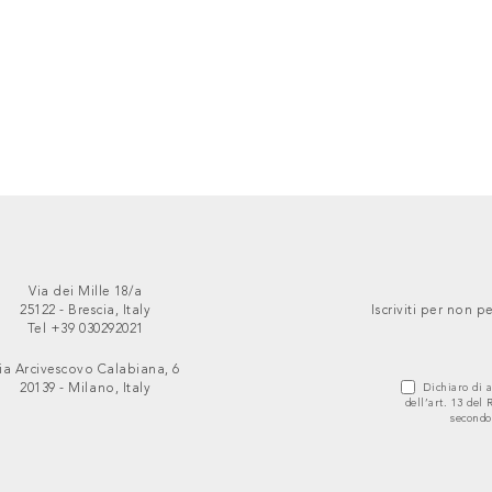
Via dei Mille 18/a
25122 - Brescia, Italy
Iscriviti per non
Tel +39 030292021
ia Arcivescovo Calabiana, 6
20139 - Milano, Italy
Dichiaro di a
dell’art. 13 del
secondo