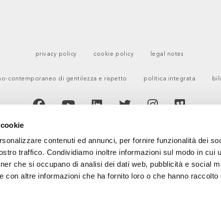
privacy policy
cookie policy
legal notes
o-contemporaneo di gentilezza e rispetto
politica integrata
bil
 cookie
rsonalizzare contenuti ed annunci, per fornire funzionalità dei soc
stro traffico. Condividiamo inoltre informazioni sul modo in cui ut
tner che si occupano di analisi dei dati web, pubblicità e social m
e con altre informazioni che ha fornito loro o che hanno raccolto
ERTIFIED MANAGEMENT SYSTEM
CERTIFIED MANAGEMENT SYSTEM
CERTIFIED MANAGEMENT SYSTEM
ISO 9001
ISO 30415
UNI PDR 125
uality
Diversity & Inclusion
Gender Equity
anagement System
Management System
Management System