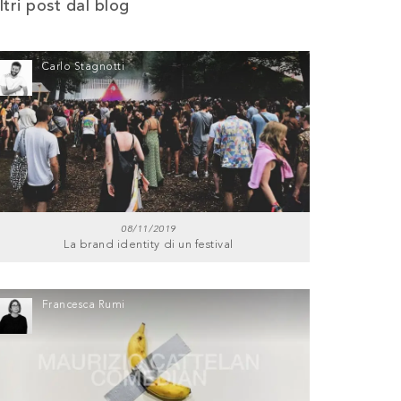
ltri post dal blog
Carlo Stagnotti
08/11/2019
La brand identity di un festival
Francesca Rumi