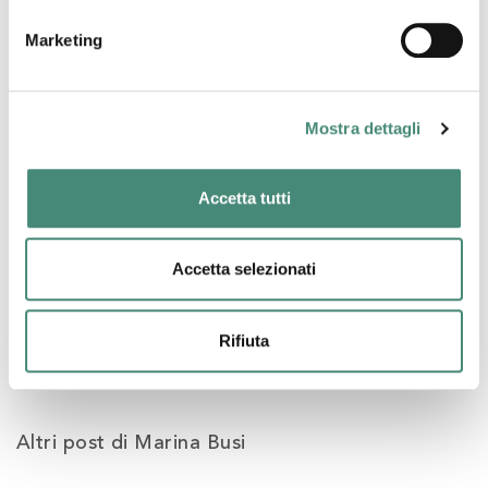
Marketing
Alice Palumbo
Mostra dettagli
Accetta tutti
Accetta selezionati
18/07/2022
L'importanza della diversità e dell'inclusione per le aziende di
oggi
Rifiuta
Altri post di Marina Busi