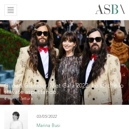
Gilded Glamour, Met Gala 2022. Lo so che lo
stavate aspettando.
4 min
di lettura
03/05/2022
Marina Busi