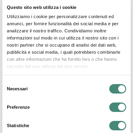
Questo sito web utilizza i cookie
Utilizziamo i cookie per personalizzare contenuti ed
Altri post dal blog
annunci, per fornire funzionalità dei social media e per
analizzare il nostro traffico. Condividiamo inoltre
informazioni sul modo in cui utilizza il nostro sito con i
Francesca Rumi
nostri partner che si occupano di analisi dei dati web,
pubblicità e social media, i quali potrebbero combinarle
con altre informazioni che ha fornito loro o che hanno
raccolto dal suo utilizzo dei loro servizi.
Selezione
Necessari
del
consenso
Preferenze
17/02/2022
Statistiche
True crime binge watching