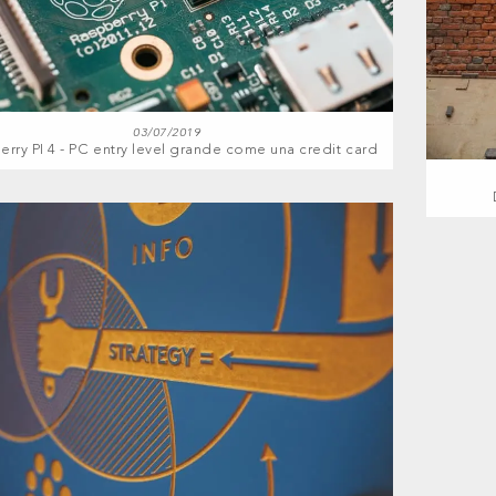
03/07/2019
rry PI 4 - PC entry level grande come una credit card