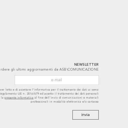
NEWSLETTER
 perdere gli ultimi aggiornamenti da ASB\COMUNICAZIONE
ver letto e di accettare l’informativa per il trattamento dei dati ai sensi
 Regolamento UE n. 2016/679 ed accetto il trattamento dei dati personali
 la
presente informativa
al fine dell’invio di comunicazioni e materiali
professionali in modalità elettronica e/o cartacea
invia