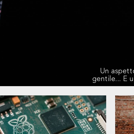
Un aspett
gentile... E