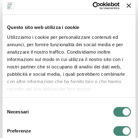
sentiate a casa. E soprattutto, al riparo da mal di testa
tecnologici.
Questo sito web utilizza i cookie
Scopri la nuova ASB\ Academy e il programma
Utilizziamo i cookie per personalizzare contenuti ed
completo:
https://asborsoni.com/it/academy
annunci, per fornire funzionalità dei social media e per
analizzare il nostro traffico. Condividiamo inoltre
informazioni sul modo in cui utilizza il nostro sito con i
nostri partner che si occupano di analisi dei dati web,
pubblicità e social media, i quali potrebbero combinarle
con altre informazioni che ha fornito loro o che hanno
Altri post dal blog
raccolto dal suo utilizzo dei loro servizi.
Selezione
Carolina Salinetti
Necessari
del
consenso
Preferenze