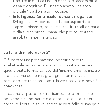
tradurre in pratica i nostri principi di accessibilità
visiva e cognitiva. È il nostro amato "galateo
digitale" trasformato in codice.
Intelligenza (artificiale) senza arroganza:
Syllog usa l'IA, certo, e lo fa per supportare
l'apprendimento, senza mai sostituirsi all'empatia
e alla supervisione umana, che per noi restano
assolutamente irrinunciabili.
La luna di miele durerà?
C'è da fare una precisazione, per pura onestà
intellettuale: abbiamo appena cominciato a testare
questa piattaforma. La fase dell'innamoramento iniziale
c'è tutta, ma come insegna ogni buon manuale
semiserio per relazioni stabili, la vera prova del nove è la
convivenza.
Facciamo un patto: confrontiamoci nei prossimi mesi
per vedere se noi saremo ancora felici di usarla per
costruire i corsi, e se voi sarete ancora felici di navigarci