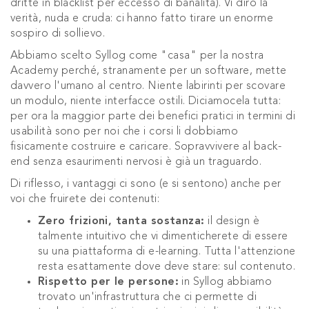
dritte in blacklist per eccesso di banalità). Vi dirò la
verità, nuda e cruda: ci hanno fatto tirare un enorme
sospiro di sollievo.
Abbiamo scelto Syllog come "casa" per la nostra
Academy perché, stranamente per un software, mette
davvero l'umano al centro. Niente labirinti per scovare
un modulo, niente interfacce ostili. Diciamocela tutta:
per ora la maggior parte dei benefici pratici in termini di
usabilità sono per noi che i corsi li dobbiamo
fisicamente costruire e caricare. Sopravvivere al back-
end senza esaurimenti nervosi è già un traguardo.
Di riflesso, i vantaggi ci sono (e si sentono) anche per
voi che fruirete dei contenuti:
Zero frizioni, tanta sostanza:
il design è
talmente intuitivo che vi dimenticherete di essere
su una piattaforma di e-learning. Tutta l'attenzione
resta esattamente dove deve stare: sul contenuto.
Rispetto per le persone:
in Syllog abbiamo
trovato un'infrastruttura che ci permette di