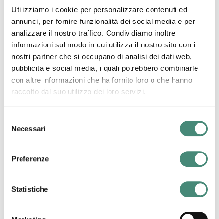
Utilizziamo i cookie per personalizzare contenuti ed
Altri post dal blog
annunci, per fornire funzionalità dei social media e per
analizzare il nostro traffico. Condividiamo inoltre
informazioni sul modo in cui utilizza il nostro sito con i
Chiara Saviotti
nostri partner che si occupano di analisi dei dati web,
pubblicità e social media, i quali potrebbero combinarle
con altre informazioni che ha fornito loro o che hanno
raccolto dal suo utilizzo dei loro servizi.
Selezione
Necessari
del
consenso
Preferenze
17/02/2023
Statistiche
La body positivity sta forse lasciando spazio alla body
neutrality?