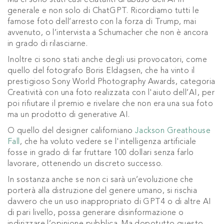
Ma ci sono stati casi eclatanti di abuso dell’AI in
generale e non solo di ChatGPT. Ricordiamo tutti le
famose foto dell’arresto con la forza di Trump, mai
avvenuto, o l’intervista a Schumacher che non è ancora
in grado di rilasciarne.
Inoltre ci sono stati anche degli usi provocatori, come
quello del fotografo Boris Eldagsen, che ha vinto il
prestigioso Sony World Photography Awards, categoria
Creatività con una foto realizzata con l'aiuto dell’AI, per
poi rifiutare il premio e rivelare che non era una sua foto
ma un prodotto di generative AI.
O quello del designer californiano
Jackson Greathouse
Fall
, che ha voluto vedere se l'intelligenza artificiale
fosse in grado di far fruttare 100 dollari senza farlo
lavorare, ottenendo un discreto successo.
In sostanza anche se non ci sarà un’evoluzione che
porterà alla distruzione del genere umano, si rischia
davvero che un uso inappropriato di GPT4 o di altre AI
di pari livello, possa generare disinformazione o