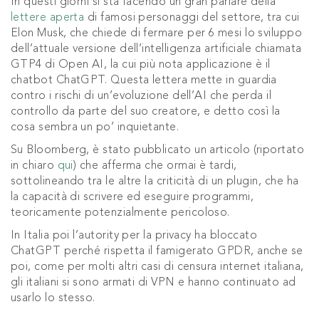
In questi giorni si sta facendo un gran parlare della
lettere aperta
di famosi personaggi del settore, tra cui
Elon Musk, che chiede di fermare per 6 mesi lo sviluppo
dell’attuale versione dell’intelligenza artificiale chiamata
GTP4 di Open AI, la cui più nota applicazione è il
chatbot ChatGPT. Questa lettera mette in guardia
contro i rischi di un’evoluzione dell’AI che perda il
controllo da parte del suo creatore, e detto così la
cosa sembra un po’ inquietante.
Su Bloomberg, è stato pubblicato un articolo (riportato
in chiaro
qui
) che afferma che ormai è tardi,
sottolineando tra le altre la criticità di un plugin, che ha
la capacità di scrivere ed eseguire programmi,
teoricamente potenzialmente pericoloso.
In Italia poi l’autority per la privacy ha bloccato
ChatGPT perché rispetta il famigerato GPDR, anche se
poi, come per molti altri casi di censura internet italiana,
gli italiani si sono armati di VPN e hanno continuato ad
usarlo lo stesso.