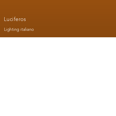
Luciferos
Lighting italiano
Una comunicazione in grado di abbracciare due mondi: il
settore più tecnico e immediatamente riconducibile e,
attraverso un percorso di posizionamento, anche uno
più ampio e suggestivo.