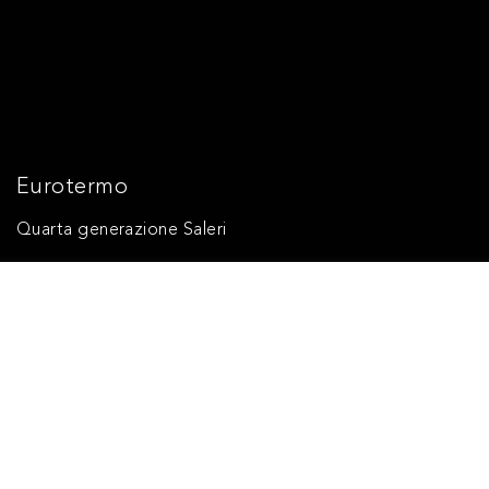
Eurotermo
Quarta generazione Saleri
Eurotermo è una società internazionale fondata nel
1982. Fa parte della storia dell’imprenditoria Bresciana
da quattro generazioni grazie all’impegno continuo
della famiglia Saleri. La produzione inziale focalizzata
sulla lavorazione dell’ottone per il settore idraulica e
gas, subisce una svolta all’inizio degli anni ‘50 quando