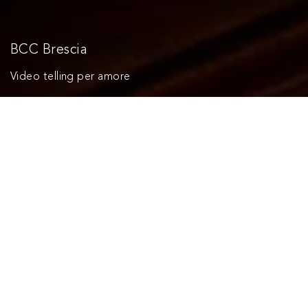
BCC Brescia
Video telling per amore
Nuovo logo, nuova immagine e soprattutto un nuovo
video telling per raccontare un cambiamento che rende
BCC Brescia sempre più capace di accogliere le
evoluzioni sociali e tecnologiche del futuro.
Nell’anno della sua nuova affiliazione con Cassa
Centrale, BCC Brescia rinnova il proprio brand e si
accompagna a un messaggio forte, che è una solida
dichiarazione di intenti: esserci per Brescia sempre,
semplicemente.