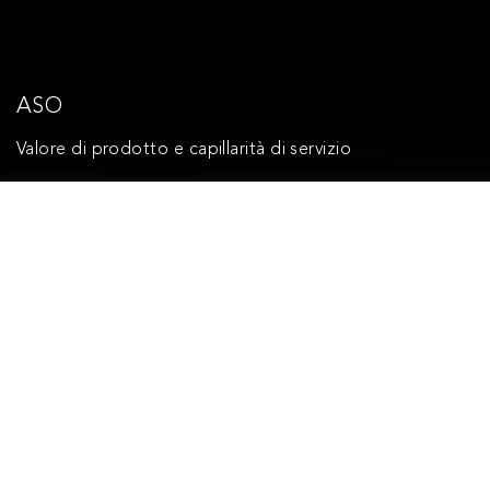
ASO
Valore di prodotto e capillarità di servizio
Il valore dei prodotti, la razionalità della filiera, la
capillarità del servizio e l’innovazione pianificata
rivoluzionano i processi del passato per ridurre lo
scarto, proteggere ambiente ed energia, migliorare la
performance.