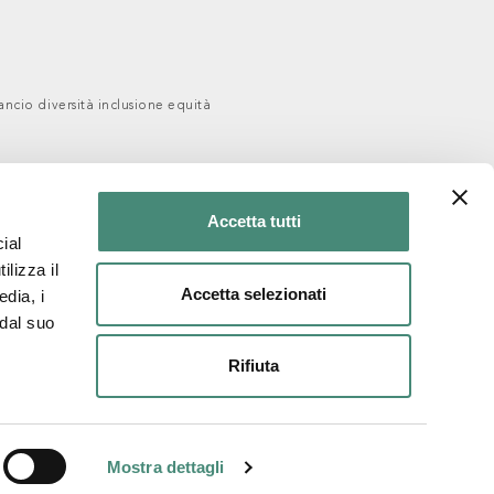
ancio diversità inclusione equità
Accetta tutti
ial
ilizza il
Accetta selezionati
edia, i
 dal suo
Rifiuta
Mostra dettagli