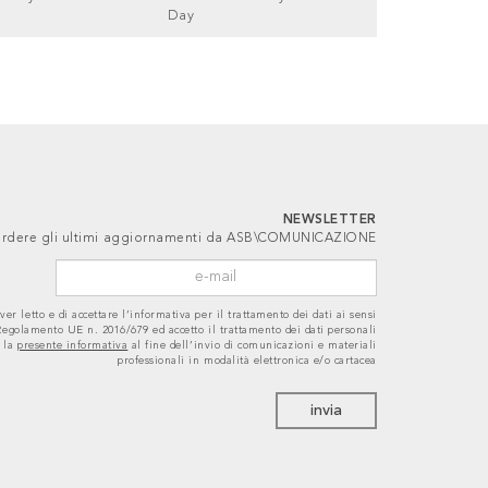
Day
NEWSLETTER
 perdere gli ultimi aggiornamenti da ASB\COMUNICAZIONE
ver letto e di accettare l’informativa per il trattamento dei dati ai sensi
 Regolamento UE n. 2016/679 ed accetto il trattamento dei dati personali
 la
presente informativa
al fine dell’invio di comunicazioni e materiali
professionali in modalità elettronica e/o cartacea
invia