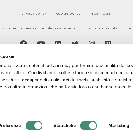
privacy policy
cookie policy
legal notes
o-contemporaneo di gentilezza e rispetto
politica integrata
bil
 cookie
rsonalizzare contenuti ed annunci, per fornire funzionalità dei soc
stro traffico. Condividiamo inoltre informazioni sul modo in cui ut
tner che si occupano di analisi dei dati web, pubblicità e social m
e con altre informazioni che ha fornito loro o che hanno raccolto
ERTIFIED MANAGEMENT SYSTEM
CERTIFIED MANAGEMENT SYSTEM
CERTIFIED MANAGEMENT SYSTEM
ISO 9001
ISO 30415
UNI PDR 125
uality
Diversity & Inclusion
Gender Equity
anagement System
Management System
Management System
Preferenze
Statistiche
Marketing