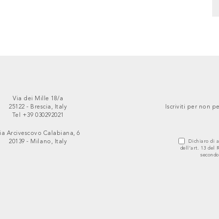
Via dei Mille 18/a
25122 - Brescia, Italy
Iscriviti per non
Tel +39 030292021
ia Arcivescovo Calabiana, 6
20139 - Milano, Italy
Dichiaro di a
dell’art. 13 del
secondo